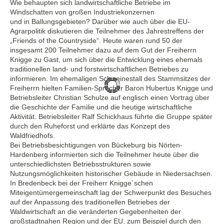
Wie behaupten sich landwirtschaftliche Betriebe im
Windschatten von großen Industriekonzernen
und in Ballungsgebieten? Darüber wie auch über die EU-
Agrarpolitik diskutieren die Teilnehmer des Jahrestreffens der
„Friends of the Countryside“. Heute waren rund 50 der
insgesamt 200 Teilnehmer dazu auf dem Gut der Freiherrn
Knigge zu Gast, um sich über die Entwicklung eines ehemals
traditionellen land- und forstwirtschaftlichen Betriebes zu
informieren. Im ehemaligen Schweinestall des Stammsitzes der
Freiherrn hielten Familien-Sprecher Baron Hubertus Knigge und
Betriebsleiter Christian Schulze auf englisch einen Vortrag über
die Geschichte der Familie und die heutige wirtschaftliche
Aktivität. Betriebsleiter Ralf Schickhaus führte die Gruppe später
durch den Ruheforst und erklärte das Konzept des
Waldfriedhofs.
Bei Betriebsbesichtigungen von Bückeburg bis Nörten-
Hardenberg informierten sich die Teilnehmer heute über die
unterschiedlichsten Betriebsstrukturen sowie
Nutzungsmöglichkeiten historischer Gebäude in Niedersachsen.
In Bredenbeck bei der Freiherr Knigge´schen
Miteigentümergemeinschaft lag der Schwerpunkt des Besuches
auf der Anpassung des traditionellen Betriebes der
Waldwirtschaft an die veränderten Gegebenheiten der
großstadtnahen Region und der EU, zum Beispiel durch den