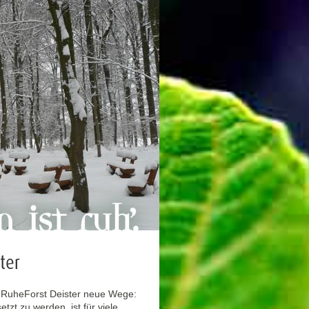
ter
m RuheForst Deister neue Wege:
zt zu werden, ist für viele